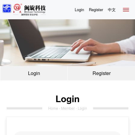
Login
Register
中文
Login
Register
Login
Home
-
Member
- Login